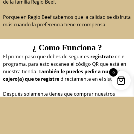
de la familia Regio Beef.
Porque en Regio Beef sabemos que la calidad se disfruta
más cuando la preferencia tiene recompensa.
¿ Como Funciona ?
El primer paso que debes de seguir es
registrate
en el
programa, para esto escanea el código QR que está en
nuestra tienda.
También le puedes pedir a nuestro
0
cajero(a) que te registre
directamente en el sistema.
Después solamente tienes que comprar nuestros
productos de acuerdo a tu necesidades y cada vez que
vayas a pagar le debes de solicitar al cajero(a) que te
registre en el programa, para esto le debes de
mencionar tu nombre como te inscribiste o tu correo
electrónico que usastes al momento de registrarte.