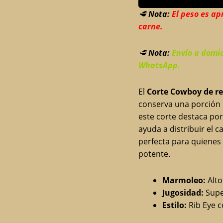
🥩
Nota:
El peso es ap
carne.
🥩
Nota:
Envío a domic
WhatsApp.
El
Corte Cowboy de re
conserva una porción d
este corte destaca por
ayuda a distribuir el c
perfecta para quienes 
potente.
Marmoleo:
Alto
Jugosidad:
Super
Estilo:
Rib Eye c