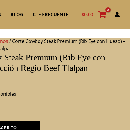
$
0.00
S
BLOG
CTE FRECUENTE
anos
/ Corte Cowboy Steak Premium (Rib Eye con Hueso) –
lalpan
 Steak Premium (Rib Eye con
cción Regio Beef Tlalpan
ponibles
CARRITO