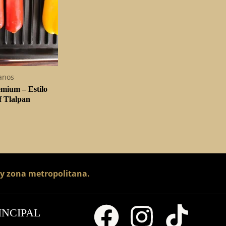
anos
emium – Estilo
f Tlalpan
G
 y zona metropolitana.
INCIPAL