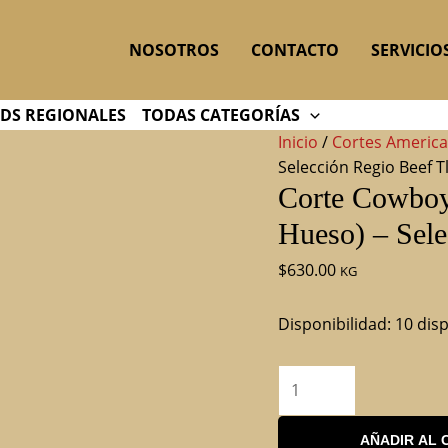
Corte
Cowboy
NOSOTROS
CONTACTO
SERVICIO
Steak
Premium
(Rib
DS REGIONALES
TODAS CATEGORÍAS
Eye
Inicio
/
Cortes Americ
con
Selección Regio Beef T
Hueso)
Corte Cowboy
–
Hueso) – Sele
Selección
Regio
$
630.00
KG
Beef
Tlalpan
Disponibilidad:
10 dis
cantidad
AÑADIR AL 