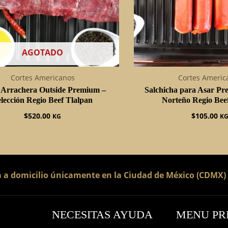
AGOTADO
Cortes Americanos
Cortes Americ
 Arrachera Outside Premium –
Salchicha para Asar Pr
lección Regio Beef Tlalpan
Norteño Regio Bee
$
520.00
$
105.00
KG
K
a a domicilio únicamente en la Ciudad de México (CDMX)
NECESITAS AYUDA
MENU PR