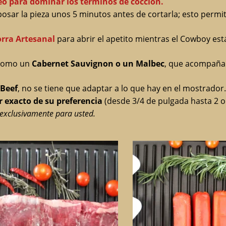
eo para dominar los términos de cocción.
posar la pieza unos 5 minutos antes de cortarla; esto permi
orra Artesanal
para abrir el apetito mientras el Cowboy está
 como un
Cabernet Sauvignon o un Malbec
, que acompañan
 Beef
, no se tiene que adaptar a lo que hay en el mostrador.
 exacto de su preferencia
(desde 3/4 de pulgada hasta 2 o
á exclusivamente para usted.