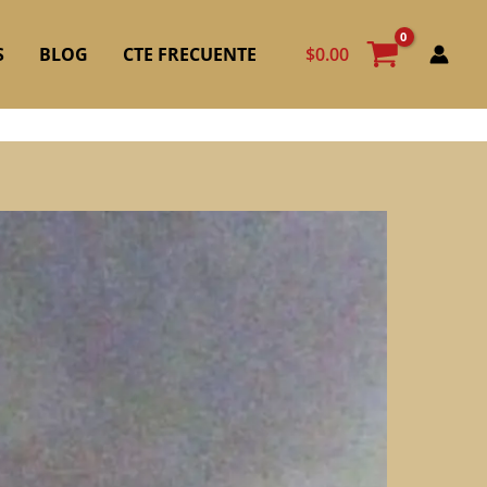
$
0.00
S
BLOG
CTE FRECUENTE