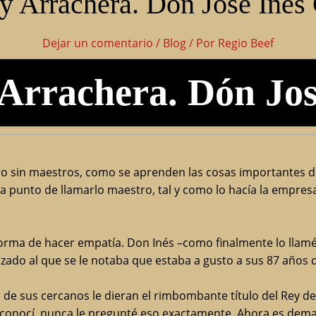
y Arrachera. Don José Inés
Dejar un comentario
/
Blog
/ Por
Regio Beef
 Arrachera. Dón Jo
ro sin maestros, como se aprenden las cosas importantes de 
 punto de llamarlo maestro, tal y como lo hacía la empresa
orma de hacer empatía. Don Inés ­–como finalmente lo llam
ado al que se le notaba que estaba a gusto a sus 87 años 
 de sus cercanos le dieran el rimbombante título del Rey de
 conocí, nunca le pregunté eso exactamente. Ahora es dema