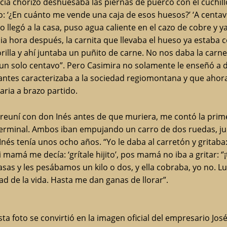
a chorizo deshuesaba las piernas de puerco con el cuchillo
do: ‘¿En cuánto me vende una caja de esos huesos?’ ‘A centav
go llegó a la casa, puso agua caliente en el cazo de cobre y
hora después, la carnita que llevaba el hueso ya estaba c
orilla y ahí juntaba un puñito de carne. No nos daba la car
n solo centavo”. Pero Casimira no solamente le enseñó a do
antes caracterizaba a la sociedad regiomontana y que ahora
iaria a brazo partido.
 reuní con don Inés antes de que muriera, me contó la pri
ia Terminal. Ambos iban empujando un carro de dos ruedas,
s tenía unos ocho años. “Yo le daba al carretón y gritaba: ‘¡
amá me decía: ‘grítale hijito’, pos mamá no iba a gritar: ‘’¡
casas y les pesábamos un kilo o dos, y ella cobraba, yo no. Lue
ad de la vida. Hasta me dan ganas de llorar”.
a foto se convirtió en la imagen oficial del empresario Jos