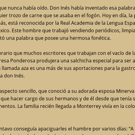
ue nunca había oído. Don Inés había inventado esa palabra
uier trozo de carne que se asaba en el fogón. Hoy en día, l
, está reconocida por la Real Academia de la Lengua Españ
éxico. Este hombre que trabajó vendiendo periódicos, limpi
ntó una palabra que posee una hermosa fonética.
terario que muchos escritores que trabajan con el vacío de 
esa Ponderosa produjera una salchicha especial para ser as
a llamada aza es una más de sus aportaciones para la gastr
a don Inés.
specto sencillo, que conoció a su adorada esposa Minerva 
o que hacer cargo de sus hermanos y de él desde que tenía 
mentos. La familia recién llegada a Monterrey vivía en la co
tavo conseguía apaciguarles el hambre por varios días: “A 