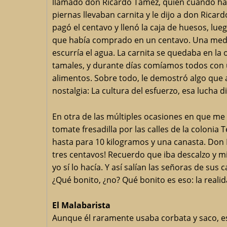
llamado don Ricardo Tamez, quien cuando hací
piernas llevaban carnita y le dijo a don Ricar
pagó el centavo y llenó la caja de huesos, lue
que había comprado en un centavo. Una media 
escurría el agua. La carnita se quedaba en la 
tamales, y durante días comíamos todos con u
alimentos. Sobre todo, le demostró algo que 
nostalgia: La cultura del esfuerzo, esa lucha d
En otra de las múltiples ocasiones en que me
tomate fresadilla por las calles de la colon
hasta para 10 kilogramos y una canasta. Don Iné
tres centavos! Recuerdo que iba descalzo y mi m
yo sí lo hacía. Y así salían las señoras de sus 
¿Qué bonito, ¿no? Qué bonito es eso: la realid
El Malabarista
Aunque él raramente usaba corbata y saco, est