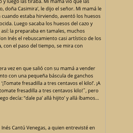
 y luego las tiraba. Mi mamá vio que las
o, doña Casimira’, le dijo el señor. Mi mamá le
 ya cuando estaba hirviendo, aventó los huesos
ocida. Luego sacaba los huesos del cazo y
ne así: la preparaba en tamales, muchos
n Inés el rebuscamiento casi artístico de los
, con el paso del tiempo, se mira con
mera vez en que salió con su mamá a vender
 junto con una pequeña báscula de ganchos
Tomate fresadilla a tres centavos el kilo!’. ¡A
tomate fresadilla a tres centavos kilo!˝, pero
go decía: “dale pa’ allá hijito’ y allá íbamos…
é Inés Cantú Venegas, a quien entrevisté en