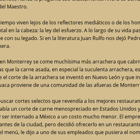
del Maestro.
empo viven lejos de los reflectores mediáticos o de los ho
l en la cabeza: la ley del esfuerzo. A lo largo de su vida p
e con su legado. Si en la literatura Juan Rulfo nos dejó Pe
hera.
dad, en Monterrey se come muchísima más arrachera que cab
tras que la carne asada, en especial la suculenta arrachera, 
 el corte de la arrachera se inventó en Nuevo León y que i
vaca proviene de una comunidad de las afueras de Monterr
buscar cortes selectos que revendía a los mejores restaura
abía un corte de carne menospreciado en Estados Unidos y m
y ser internado a México a un costo mucho menor. El empres
gantes de la ciudad, pero decidió ofrecerlo en un restaura
el menú, le dijo a uno de sus empleados que pusiera el no