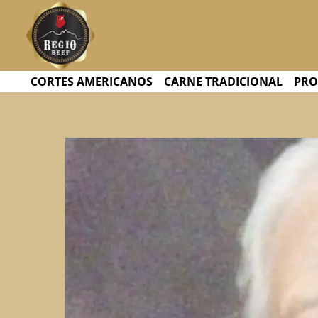
Ir
Navegación
al
de
contenido
entradas
CORTES AMERICANOS
CARNE TRADICIONAL
PRO