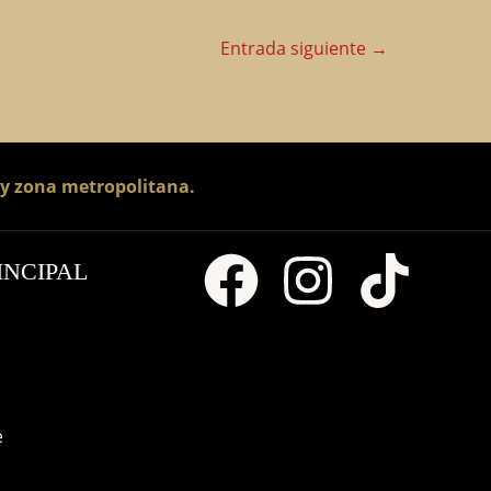
Entrada siguiente
→
 y zona metropolitana.
INCIPAL
e