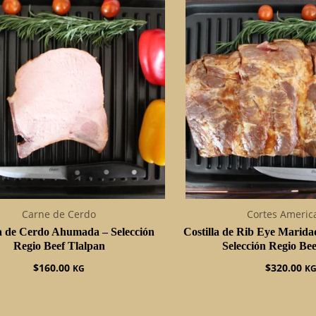
Carne de Cerdo
Cortes Americ
a de Cerdo Ahumada – Selección
Costilla de Rib Eye Maridad
Regio Beef Tlalpan
Selección Regio Bee
$
160.00
$
320.00
KG
K