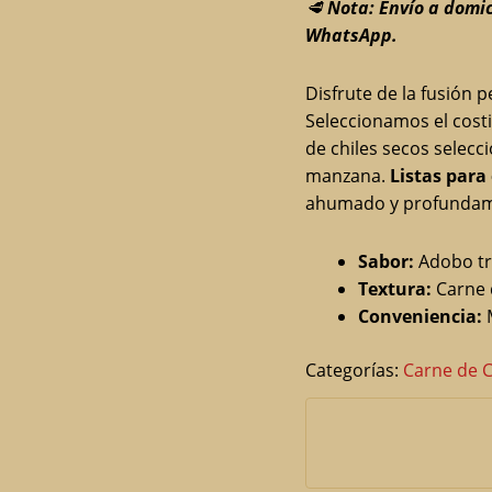
🥩
Nota: Envío a domi
WhatsApp.
Disfrute de la fusión 
Seleccionamos el cost
de chiles secos selecc
manzana.
Listas para 
ahumado y profundam
Sabor:
Adobo tra
Textura:
Carne 
Conveniencia:
M
Categorías:
Carne de 