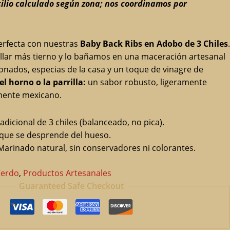
cilio calculado según zona; nos coordinamos por
perfecta con nuestras
Baby Back Ribs en Adobo de 3 Chiles
.
illar más tierno y lo bañamos en una maceración artesanal
ionados, especias de la casa y un toque de vinagre de
el horno o la parrilla:
un sabor robusto, ligeramente
ente mexicano.
dicional de 3 chiles (balanceado, no pica).
que se desprende del hueso.
arinado natural, sin conservadores ni colorantes.
Cerdo
,
Productos Artesanales
Guaranteed Safe Checkout