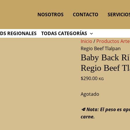
NOSOTROS
CONTACTO
SERVICIO
DS REGIONALES
TODAS CATEGORÍAS
Inicio
/
Productos Arte
Regio Beef Tlalpan
Baby Back Rib
Regio Beef Tl
$
290.00
KG
Agotado
🥩
Nota: El peso es ap
carne.