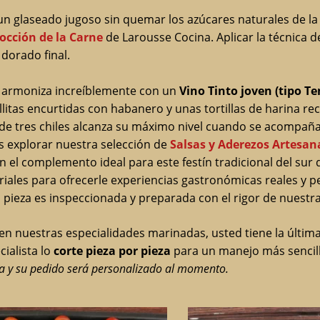
un glaseado jugoso sin quemar los azúcares naturales de la 
occión de la Carne
de Larousse Cocina. Aplicar la técnica 
dorado final.
os armoniza increíblemente con un
Vino Tinto joven (tipo T
litas encurtidas con habanero y unas tortillas de harina rec
e tres chiles alcanza su máximo nivel cuando se acompaña d
s explorar nuestra selección de
Salsas y Aderezos Artesan
 el complemento ideal para este festín tradicional del sur 
triales para ofrecerle experiencias gastronómicas reales y p
 pieza es inspeccionada y preparada con el rigor de nuestra
en nuestras especialidades marinadas, usted tiene la última
ialista lo
corte pieza por pieza
para un manejo más sencil
ra y su pedido será personalizado al momento.