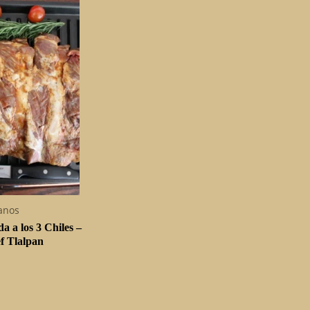
anos
a a los 3 Chiles –
f Tlalpan
G