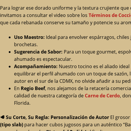
Para lograr ese dorado uniforme y la textura crujiente que 
invitamos a consultar el video sobre los
Términos de Cocci
que cada rebanada conserve su tamaño y potencie su aroma
Uso Maestro:
Ideal para envolver espárragos, chile
brochetas.
Sugerencia de Sabor:
Para un toque gourmet, espolv
ahumado es espectacular.
Acompañamiento:
Nuestro tocino es el aliado ide
equilibrar el perfil ahumado con un toque de sazón
autor en el sur de la CDMX, no olvide añadir a su pe
En
Regio Beef
, nos alejamos de la retacería comerci
calidad de nuestra categoría de
Carne de Cerdo
, do
Florida.
🥩
Su Corte, Su Regla: Personalización de Autor
El grosor 
(tipo slab)
para hacer cubos jugosos para un auténtico “B