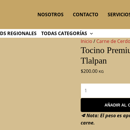
Tocino
Premium
NOSOTROS
CONTACTO
SERVICIO
Ahumado
–
Selección
DS REGIONALES
TODAS CATEGORÍAS
Regio
Inicio
/
Carne de Cerd
Beef
Tocino Premi
Tlalpan
Tlalpan
cantidad
$
200.00
KG
AÑADIR AL 
🥩
Nota: El peso es ap
carne.