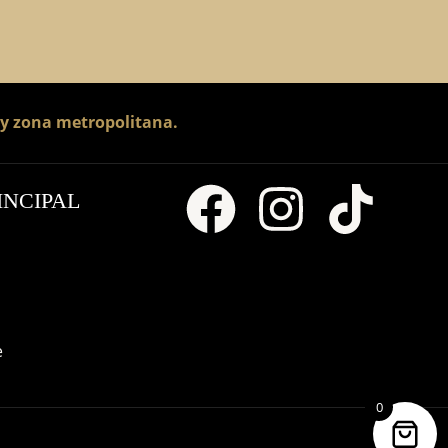
G
 y zona metropolitana.
INCIPAL
e
0