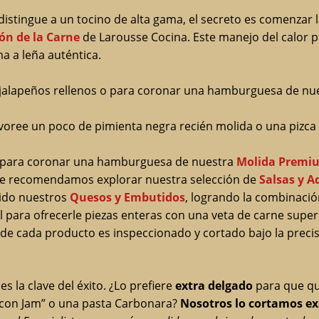
distingue a un tocino de alta gama, el secreto es comenzar 
ón de la Carne
de Larousse Cocina. Este manejo del calor 
 a leña auténtica.
s jalapeños rellenos o para coronar una hamburguesa de nu
oree un poco de pimienta negra recién molida o una pizca 
al para coronar una hamburguesa de nuestra
Molida Premi
, le recomendamos explorar nuestra selección de
Salsas y A
dido nuestros
Quesos y Embutidos
, logrando la combinació
al para ofrecerle piezas enteras con una veta de carne super
nde cada producto es inspeccionado y cortado bajo la precis
es la clave del éxito. ¿Lo prefiere
extra delgado
para que qu
acon Jam” o una pasta Carbonara?
Nosotros lo cortamos e