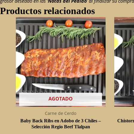
grosor deseado en las
‘Notas del Pedido’
al finalizar su compra
Productos relacionados
AGOTADO
Carne de Cerdo
Baby Back Ribs en Adobo de 3 Chiles –
Chistorr
Selección Regio Beef Tlalpan