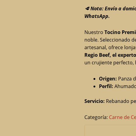
🥩
Nota: Envío a domi
WhatsApp.
Nuestro
Tocino Prem
noble. Seleccionado d
artesanal, ofrece lonj
Regio Beef, el experto
un crujiente perfecto,
Origen:
Panza de
Perfil:
Ahumado n
Servicio:
Rebanado per
Categoría:
Carne de C