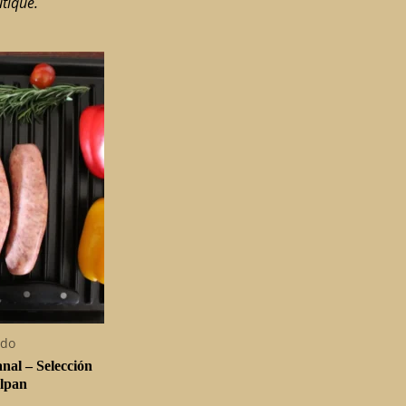
utique.
rdo
nal – Selección
alpan