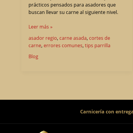
prácticos pensados para asadores que
buscan llevar su carne al siguiente nivel.
Leer más »
asador regio
,
carne asada
,
cortes de
carne
,
errores comunes
,
tips parrilla
Blog
Carnicería con entreg