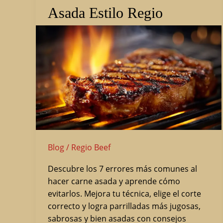
Errores
Asada Estilo Regio
al
Hacer
Carne
Asada
Estilo
Regio
Blog
/
Regio Beef
Descubre los 7 errores más comunes al
hacer carne asada y aprende cómo
evitarlos. Mejora tu técnica, elige el corte
correcto y logra parrilladas más jugosas,
sabrosas y bien asadas con consejos