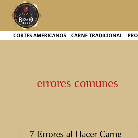
Ir
al
contenido
CORTES AMERICANOS
CARNE TRADICIONAL
PRO
errores comunes
7
7 Errores al Hacer Carne