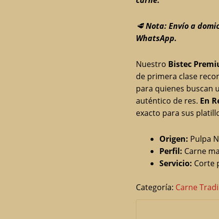
carne.
🥩
Nota: Envío a domi
WhatsApp.
Nuestro
Bistec Prem
de primera clase recon
para quienes buscan u
auténtico de res.
En Re
exacto para sus platil
Origen:
Pulpa N
Perfil:
Carne mag
Servicio:
Corte 
Categoría:
Carne Tradi