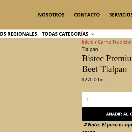
Bistec
Premium
NOSOTROS
CONTACTO
SERVICIO
de
Pulpa
Negra
DS REGIONALES
TODAS CATEGORÍAS
–
Inicio
/
Carne Tradicio
Selección
Tlalpan
Regio
Bistec Premiu
Beef
Beef Tlalpan
Tlalpan
cantidad
$
270.00
KG
AÑADIR AL 
🥩
Nota: El peso es ap