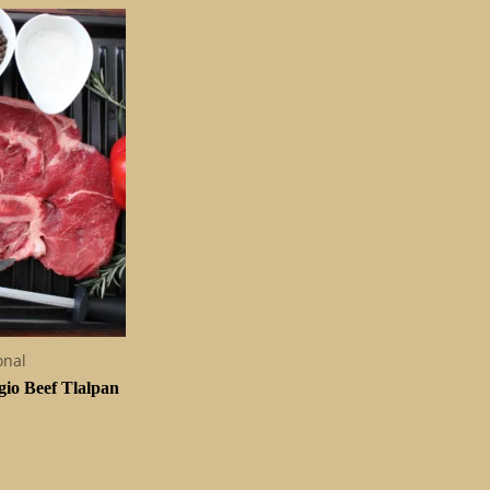
onal
egio Beef Tlalpan
G