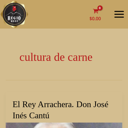
Ir
MAI
al
MEN
contenido
$
0.00
cultura de carne
El
El Rey Arrachera. Don José
Rey
Inés Cantú
Arrachera.
Don