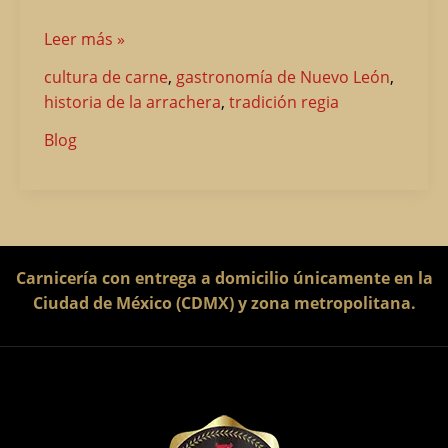
Leer más »
cultura de carne
,
gastronomía de Nuevo León
,
historia de la arrachera
,
tradición regia
Blog
Carnicería con entrega a domicilio únicamente en la
Ciudad de México (CDMX) y zona metropolitana.