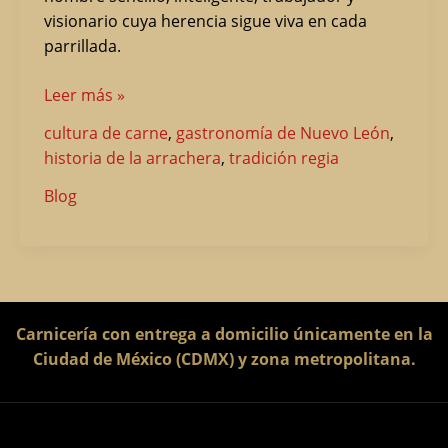
visionario cuya herencia sigue viva en cada
parrillada.
Leer más »
cultura de carne
,
gastronomía de Nuevo León
,
historia de la arrachera
,
tradición regia
Blog
Carnicería con entrega a domicilio únicamente en la
Ciudad de México (CDMX) y zona metropolitana.