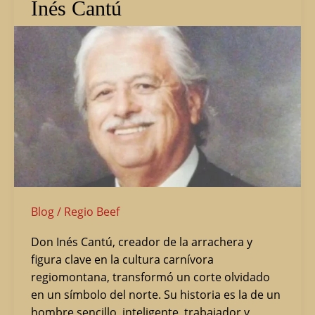
Inés Cantú
Arrachera.
Don
José
Inés
Cantú
Blog
/
Regio Beef
Don Inés Cantú, creador de la arrachera y
figura clave en la cultura carnívora
regiomontana, transformó un corte olvidado
en un símbolo del norte. Su historia es la de un
hombre sencillo, inteligente, trabajador y