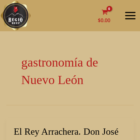
Ir
MAI
al
MEN
contenido
$
0.00
gastronomía de
Nuevo León
El
El Rey Arrachera. Don José
Rey