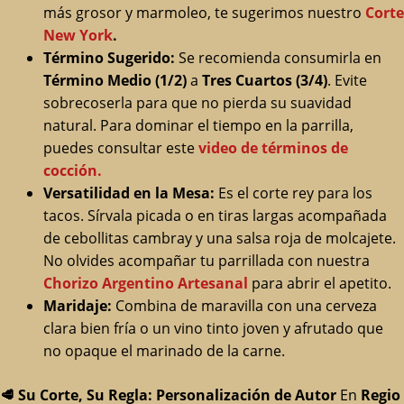
más grosor y marmoleo, te sugerimos nuestro
Corte
New York
.
Término Sugerido:
Se recomienda consumirla en
Término Medio (1/2)
a
Tres Cuartos (3/4)
. Evite
sobrecoserla para que no pierda su suavidad
natural. Para dominar el tiempo en la parrilla,
puedes consultar este
video de términos de
cocción.
Versatilidad en la Mesa:
Es el corte rey para los
tacos. Sírvala picada o en tiras largas acompañada
de cebollitas cambray y una salsa roja de molcajete.
No olvides acompañar tu parrillada con nuestra
Chorizo Argentino Artesanal
para abrir el apetito.
Maridaje:
Combina de maravilla con una cerveza
clara bien fría o un vino tinto joven y afrutado que
no opaque el marinado de la carne.
🥩
Su Corte, Su Regla: Personalización de Autor
En
Regio